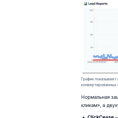
График показывает 
конвертированных и
Нормальная защ
кликам», а двух
ClickCease
—