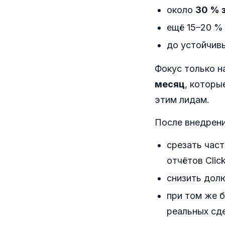
около
30 % 
ещё 15–20 %
до устойчив
Фокус только н
месяц
, которы
этим лидам.
После внедрения
срезать част
отчётов Clic
снизить долю
при том же 
реальных сд