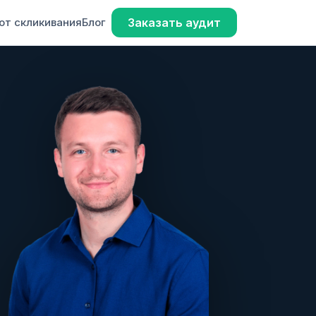
от скликивания
Блог
Заказать аудит