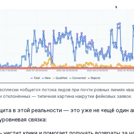
всплески «общего» потока лидов при почти ровных линиях кв
 отклонённых — типичная картина накрутки фейковых заявок.
ита в этой реальности — это уже не «ещё один а
уровневая связка:
 чистит клики и помогает получать возвраты за ч