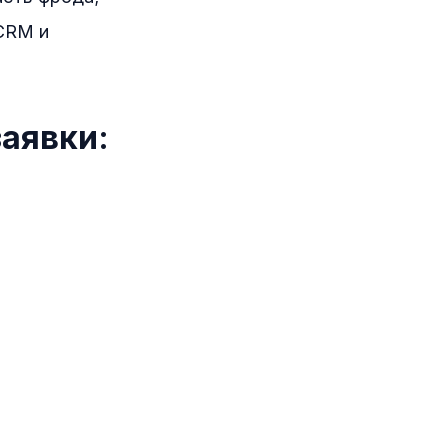
 CRM и
аявки: