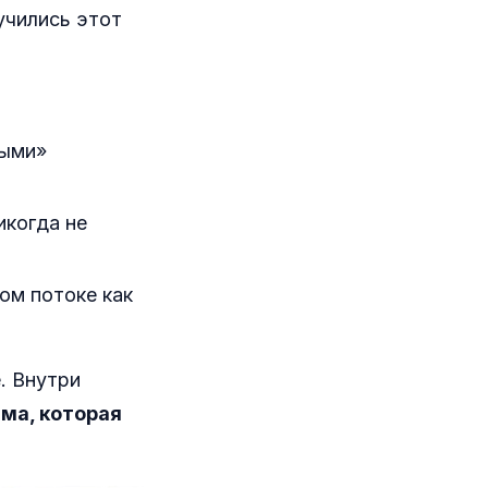
учились этот
ыми»
икогда не
ом потоке как
. Внутри
ма, которая